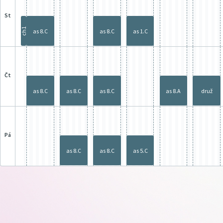
st
ch1
as 8.C
as 8.C
as 1.C
čt
as 8.C
as 8.C
as 8.C
as 8.A
druž
pá
as 8.C
as 8.C
as 5.C