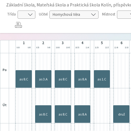
Základní škola, Mateřská škola a Praktická škola Kolín, příspěv
Třída
Učitel
Místnost
1
2
3
4
5
6
8:00
8:45
8:55
9:40
10:00
10:45
10:55
11:40
11:50
12:35
12:45
13:30
po
as 8.C
as 3.A
as 8.C
as 8.A
as 1.C
út
as 8.C
as 8.C
as 8.A
druž