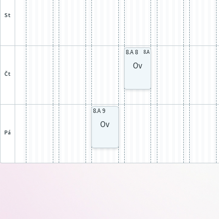
st
8.A 8
8.A
Ov
čt
8.A 9
Ov
pá