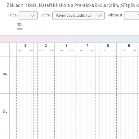
Základní škola, Mateřská škola a Praktická škola Kolín, příspěv
Třída
Učitel
Místnost
1
2
3
4
5
6
8:00
8:45
8:55
9:40
10:00
10:45
10:55
11:40
11:50
12:35
12:45
13:30
po
út