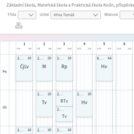
Základní škola, Mateřská škola a Praktická škola Kolín, příspěv
Třída
Učitel
Místnost
1
2
3
4
5
6
8:00
8:45
8:55
9:40
10:00
10:45
10:55
11:40
11:50
12:35
12:45
13:30
2.D celá
2.D celá
2.D celá
6.A celá
2.D
2.D
2.D
6.A
ČjLv
M
Rp
Hv
po
2.D celá
2.C 1
2.D celá
2.D
2.D
RTv
Tv
Hv
út
2.C 48
Tv
2.D celá
2.D celá
2.D celá
2.D
2.D
2.D