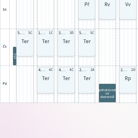
Př
Rv
Vv
st
5.C celá
1.C celá
3.D celá
5.C celá
5.C
1.C
3.D
5.C
Ter
Ter
Ter
Ter
čt
ch1
4.C celá
4.C celá
2.A celá
2.D celá
4.C
4.C
2.A
2.D
Ter
Ter
Ter
Rp
pá
pohotovost
ve
sborovně