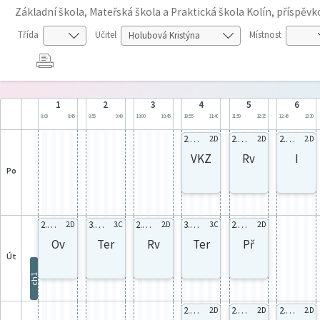
Základní škola, Mateřská škola a Praktická škola Kolín, příspěv
Třída
Učitel
Místnost
1
2
3
4
5
6
8:00
8:45
8:55
9:40
10:00
10:45
10:55
11:40
11:50
12:35
12:45
13:30
2.D celá
2.D celá
2.D celá
2.D
2.D
2.D
VKZ
Rv
I
po
2.D celá
3.C celá
2.D celá
3.C celá
2.D celá
2.D
3.C
2.D
3.C
2.D
Ov
Ter
Rv
Ter
Př
út
ch1
2.D celá
2.D celá
2.D celá
2.D
2.D
2.D