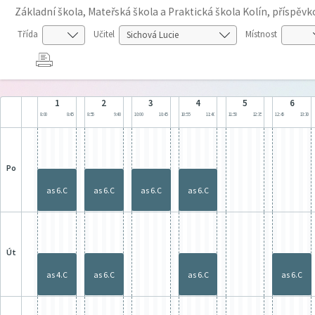
Základní škola, Mateřská škola a Praktická škola Kolín, příspěv
Třída
Učitel
Místnost
1
2
3
4
5
6
8:00
8:45
8:55
9:40
10:00
10:45
10:55
11:40
11:50
12:35
12:45
13:30
po
as 6.C
as 6.C
as 6.C
as 6.C
út
as 4.C
as 6.C
as 6.C
as 6.C