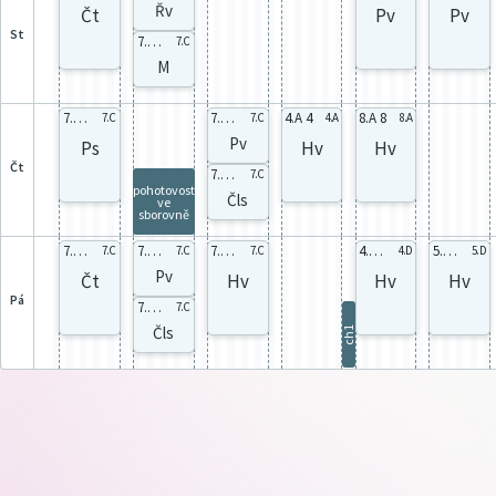
Řv
Čt
Pv
Pv
st
7.C 7-10
7.C
M
7.C celá
7.C 6
4.A 4
8.A 8
7.C
7.C
4.A
8.A
Pv
Ps
Hv
Hv
čt
7.C 7-10
7.C
pohotovost
Čls
ve
sborovně
7.C celá
7.C 6
7.C celá
4.D celá
5.D celá
7.C
7.C
7.C
4.D
5.D
Pv
Čt
Hv
Hv
Hv
pá
7.C 7-10
7.C
Čls
ch1