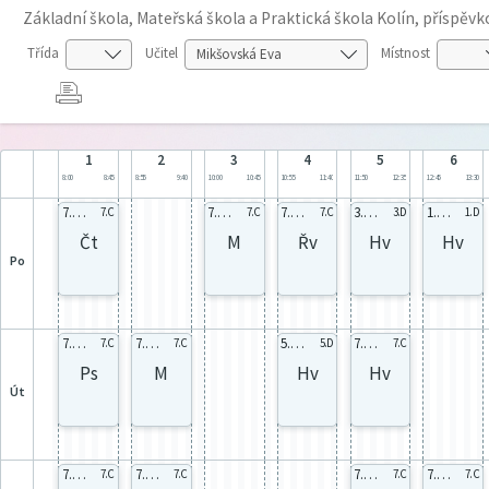
Základní škola, Mateřská škola a Praktická škola Kolín, příspěv
Třída
Učitel
Místnost
1
2
3
4
5
6
8:00
8:45
8:55
9:40
10:00
10:45
10:55
11:40
11:50
12:35
12:45
13:30
7.C celá
7.C celá
7.C 7,8
3.D celá
1.D celá
7.C
7.C
7.C
3.D
1.D
Čt
M
Řv
Hv
Hv
po
7.C celá
7.C celá
5.D celá
7.C celá
7.C
7.C
5.D
7.C
Ps
M
Hv
Hv
út
7.C celá
7.C 6
7.C celá
7.C 7-10
7.C
7.C
7.C
7.C