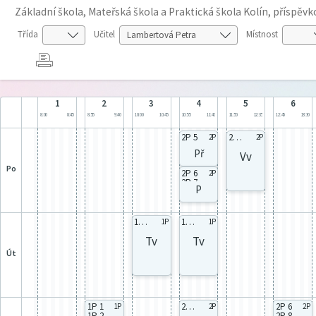
Základní škola, Mateřská škola a Praktická škola Kolín, příspěv
Třída
Učitel
Místnost
1
2
3
4
5
6
8:00
8:45
8:55
9:40
10:00
10:45
10:55
11:40
11:50
12:35
12:45
13:30
2P 5
2P celá
2P
2P
Př
Vv
po
2P 6
2P
2P 7
P
2P 8
2P 9
1P celá
1P celá
1P
1P
Tv
Tv
út
1P 1
2P celá
2P 6
1P
2P
2P
1P 2
2P 8