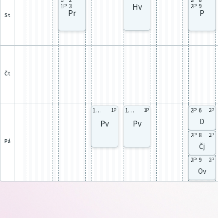
Hv
1P 3
2P 9
Pr
P
st
čt
1P celá
1P celá
2P 6
1P
1P
2P
D
Pv
Pv
2P 8
2P
pá
Čj
2P 9
2P
Ov