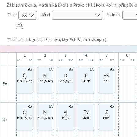
Základní škola, Mateřská škola a Praktická škola Kolín, příspěv
Třída
Učitel
Místnost
Třídní učitel: Mgr. Jitka Suchová, Mgr. Petr Berdar (zástupce)
1
2
3
4
5
6
8:00
8:45
8:55
9:40
10:00
10:45
10:55
11:40
11:50
12:35
12:45
13:30
6.A
6.A
6.A
6.A
6.A
Čj
M
D
P
Hv
BerP,Such
BerP,Such
BerP,SyřJ
Such
KřiT
po
6.A
6.A
6.A
6.A
Tv
Čj
M
Aj
Z
MalF
BerP,Such
BerP,Such
HájJ
ProV
út