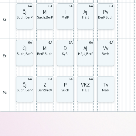
6.A
6.A
6.A
6.A
6.A
Čj
M
I
Aj
Pv
Such,BerP
Such,BerP
MelP
HájJ
BerP,Such
st
6.A
6.A
6.A
6.A
6.A
Čj
M
D
Aj
Vv
Such,BerP
BerP,Such
SyřJ
HájJ,BerP
BerM
čt
6.A
6.A
6.A
6.A
Tv
Čj
Z
P
VKZ
MalF
Such,BerP
BerP,ProV
Such
HájJ
pá