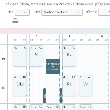
Základní škola, Mateřská škola a Praktická škola Kolín, příspěv
Třída
Učitel
Místnost
1
2
3
4
5
6
8:00
8:45
8:55
9:40
10:00
10:45
10:55
11:40
11:50
12:35
12:45
13:30
4.D celá
4.D celá
4.D celá
PC
4.D
4.D
I
M
Rv
po
pohotovost
ve
sborovně
4.D celá
4.D celá
4.D celá
4.D
4.D
4.D
ČjLv
Rv
Vv
út
ch1
ch1
4.D celá
4.D celá
4.D celá
4.D celá
4.D celá
4.D
4.D
4.D
4.D
4.D